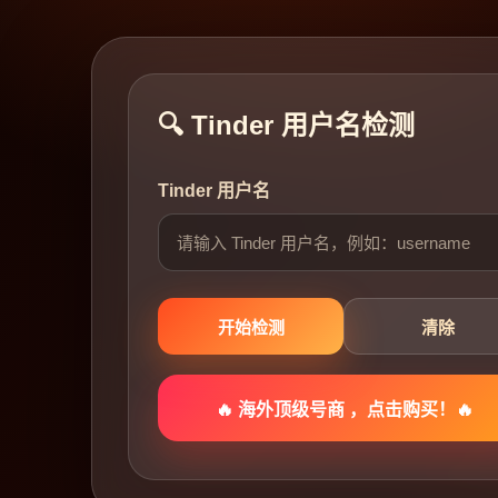
🔍 Tinder 用户名检测
Tinder 用户名
开始检测
清除
🔥 海外顶级号商 ，点击购买！🔥