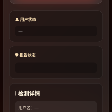
👤 用户状态
—
🛡️ 报告状态
—
ℹ️ 检测详情
用户名：
—