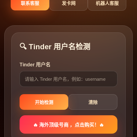
联系客服
发卡网
机器人客服
🔍 Tinder 用户名检测
Tinder 用户名
开始检测
清除
🔥 海外顶级号商 ，点击购买！🔥