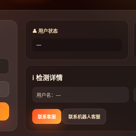
👤 用户状态
—
ℹ️ 检测详情
用户名：
—
联系客服
联系机器人客服