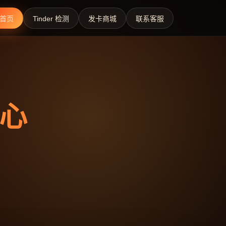
首页
Tinder 检测
发卡商城
联系客服
中心
。