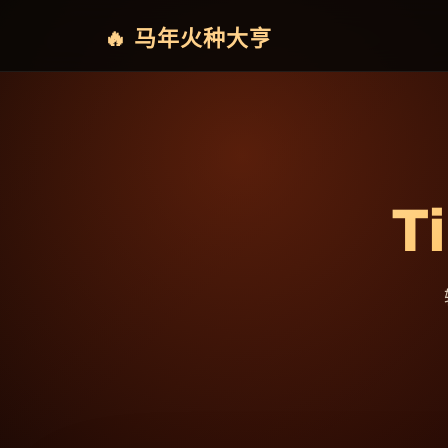
🔥 马年火种大亨
T