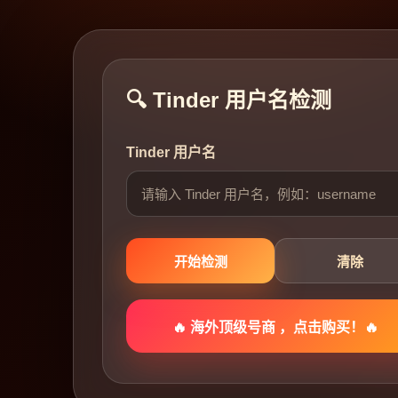
🔍 Tinder 用户名检测
Tinder 用户名
开始检测
清除
🔥 海外顶级号商 ，点击购买！🔥