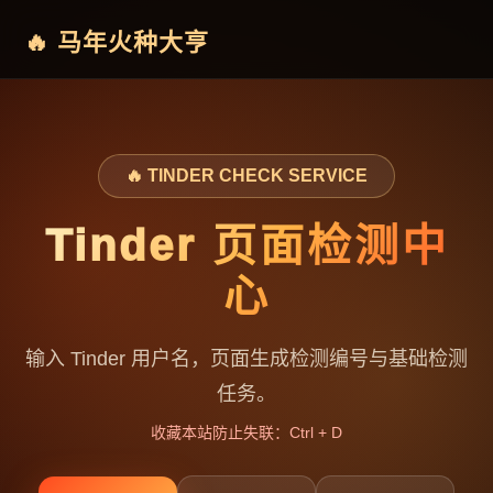
🔥 马年火种大亨
🔥 TINDER CHECK SERVICE
Tinder 页面检测中
心
输入 Tinder 用户名，页面生成检测编号与基础检测
任务。
收藏本站防止失联：Ctrl + D