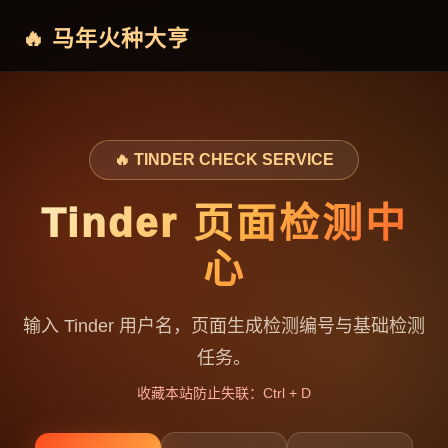
🔥 马年火种大亨
🔥 TINDER CHECK SERVICE
Tinder 页面检测中
心
输入 Tinder 用户名，页面生成检测编号与基础检测
任务。
收藏本站防止失联：Ctrl + D