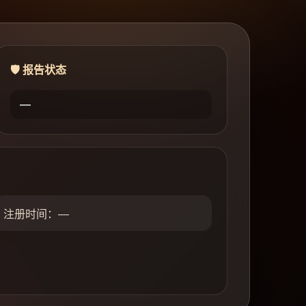
🛡️ 报告状态
—
注册时间：
—