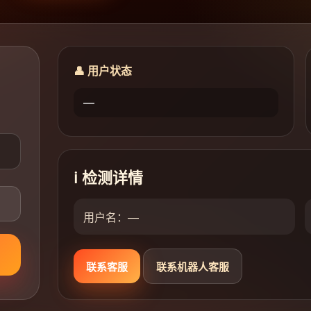
👤 用户状态
—
ℹ️ 检测详情
用户名：
—
联系客服
联系机器人客服