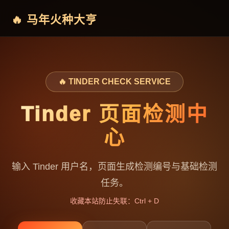
🔥 马年火种大亨
🔥 TINDER CHECK SERVICE
Tinder 页面检测中
心
输入 Tinder 用户名，页面生成检测编号与基础检测
任务。
收藏本站防止失联：Ctrl + D