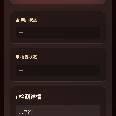
👤 用户状态
—
🛡️ 报告状态
—
ℹ️ 检测详情
用户名：
—