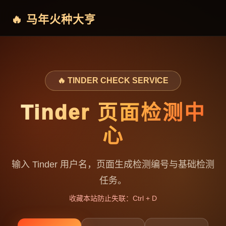
🔥 马年火种大亨
🔥 TINDER CHECK SERVICE
Tinder 页面检测中
心
输入 Tinder 用户名，页面生成检测编号与基础检测
任务。
收藏本站防止失联：Ctrl + D