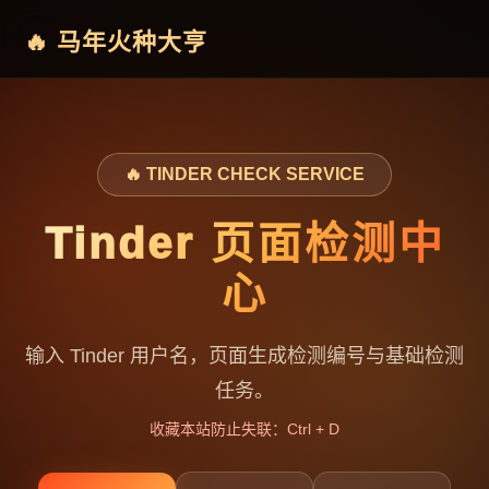
🔥 马年火种大亨
🔥 TINDER CHECK SERVICE
Tinder 页面检测中
心
输入 Tinder 用户名，页面生成检测编号与基础检测
任务。
收藏本站防止失联：Ctrl + D