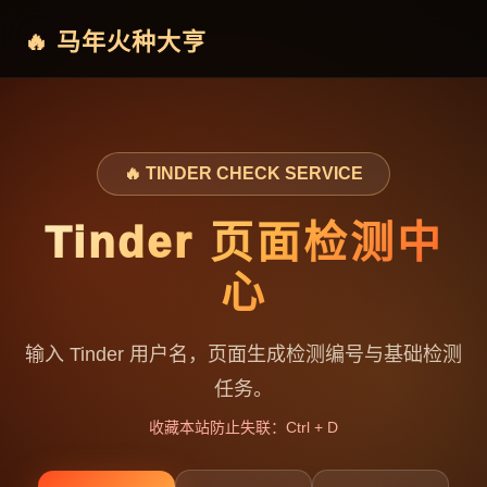
🔥 马年火种大亨
🔥 TINDER CHECK SERVICE
Tinder 页面检测中
心
输入 Tinder 用户名，页面生成检测编号与基础检测
任务。
收藏本站防止失联：Ctrl + D