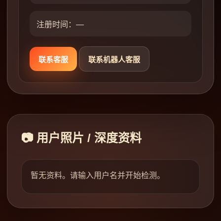
注册时间：
—
联系客服
联系机器人客服
📷 用户照片 / 深度资料
暂无资料。请输入用户名并开始检测。