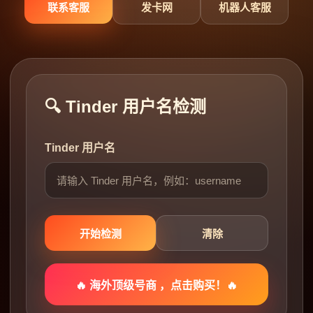
联系客服
发卡网
机器人客服
🔍 Tinder 用户名检测
Tinder 用户名
开始检测
清除
🔥 海外顶级号商 ，点击购买！🔥