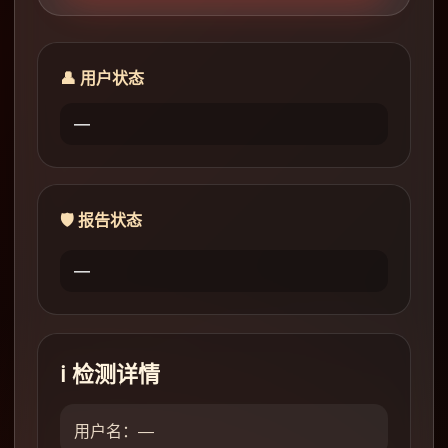
👤 用户状态
—
🛡️ 报告状态
—
ℹ️ 检测详情
用户名：
—