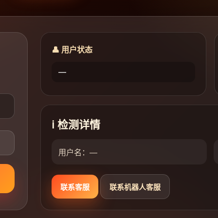
👤 用户状态
—
ℹ️ 检测详情
用户名：
—
联系客服
联系机器人客服