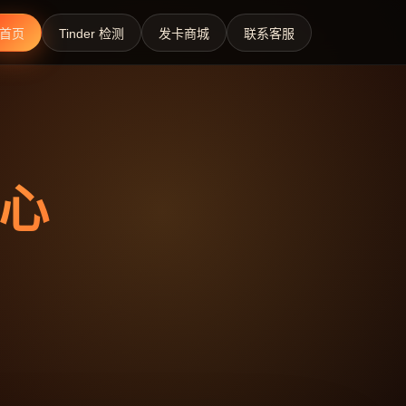
首页
Tinder 检测
发卡商城
联系客服
中心
。