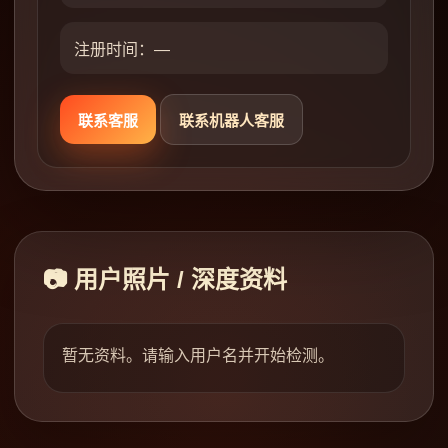
注册时间：
—
联系客服
联系机器人客服
📷 用户照片 / 深度资料
暂无资料。请输入用户名并开始检测。