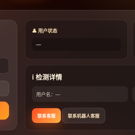
👤 用户状态
—
ℹ️ 检测详情
用户名：
—
联系客服
联系机器人客服