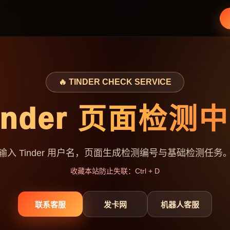
🔥 TINDER CHECK SERVICE
inder 页面检测
输入 Tinder 用户名，页面生成检测编号与基础检测任务
收藏本站防止失联：Ctrl + D
联系客服
发卡网
机器人客服