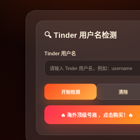
🔍 Tinder 用户名检测
Tinder 用户名
开始检测
清除
🔥 海外顶级号商 ，点击购买！🔥