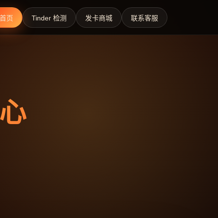
首页
Tinder 检测
发卡商城
联系客服
中心
。