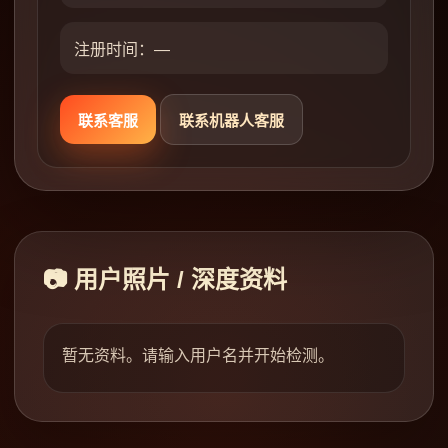
注册时间：
—
联系客服
联系机器人客服
📷 用户照片 / 深度资料
暂无资料。请输入用户名并开始检测。