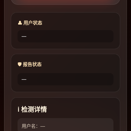
👤 用户状态
—
🛡️ 报告状态
—
ℹ️ 检测详情
用户名：
—