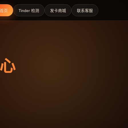
首页
Tinder 检测
发卡商城
联系客服
中心
。