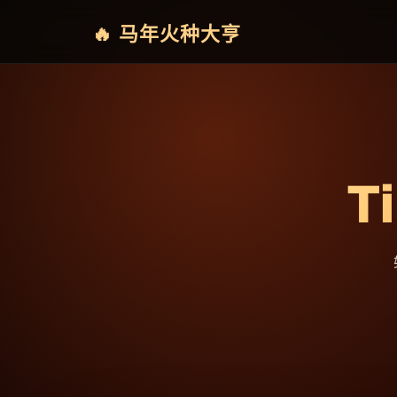
🔥 马年火种大亨
T