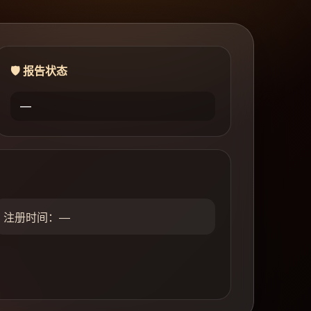
🛡️ 报告状态
—
注册时间：
—