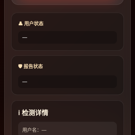
👤 用户状态
—
🛡️ 报告状态
—
ℹ️ 检测详情
用户名：
—