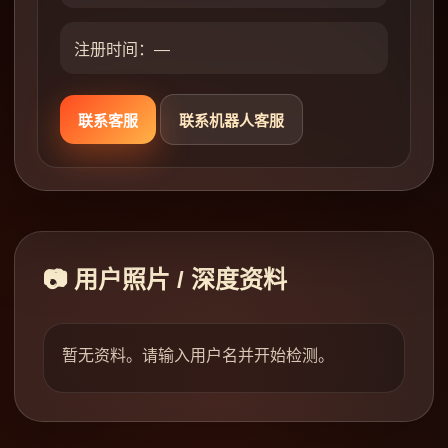
注册时间：
—
联系客服
联系机器人客服
📷 用户照片 / 深度资料
暂无资料。请输入用户名并开始检测。