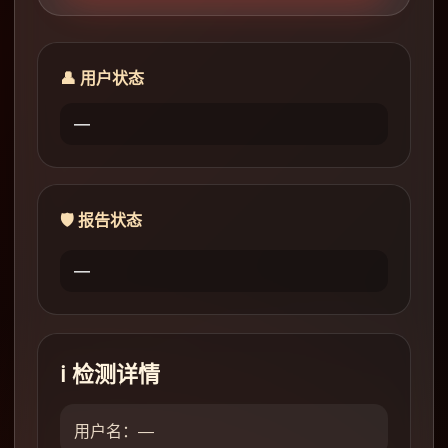
👤 用户状态
—
🛡️ 报告状态
—
ℹ️ 检测详情
用户名：
—