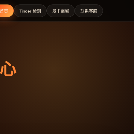
首页
Tinder 检测
发卡商城
联系客服
中心
。