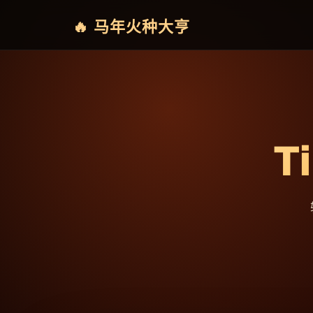
🔥 马年火种大亨
T