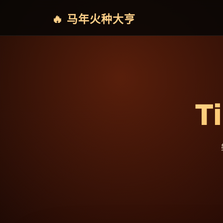
🔥 马年火种大亨
T