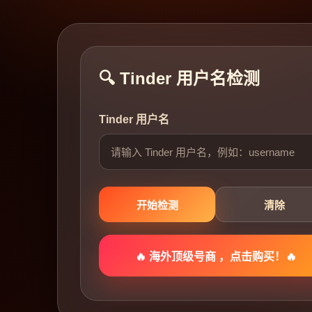
🔍 Tinder 用户名检测
Tinder 用户名
开始检测
清除
🔥 海外顶级号商 ，点击购买！🔥