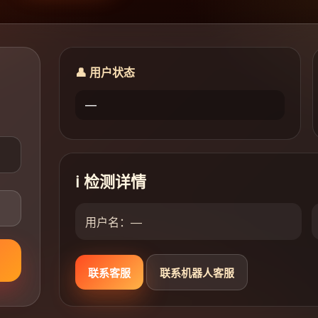
👤 用户状态
—
ℹ️ 检测详情
用户名：
—
联系客服
联系机器人客服