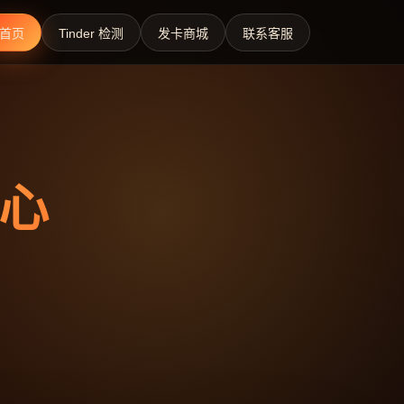
首页
Tinder 检测
发卡商城
联系客服
中心
。