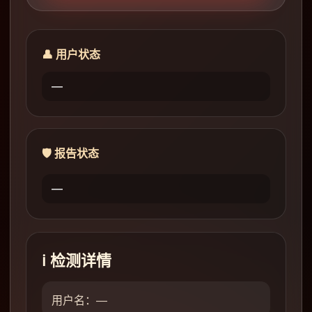
👤 用户状态
—
🛡️ 报告状态
—
ℹ️ 检测详情
用户名：
—