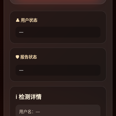
👤 用户状态
—
🛡️ 报告状态
—
ℹ️ 检测详情
用户名：
—