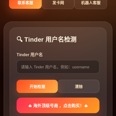
联系客服
发卡网
机器人客服
🔍 Tinder 用户名检测
Tinder 用户名
开始检测
清除
🔥 海外顶级号商 ，点击购买！🔥