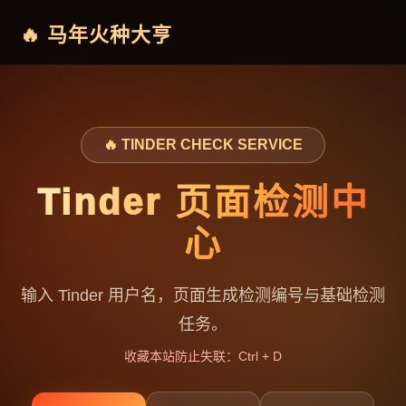
🔥 马年火种大亨
🔥 TINDER CHECK SERVICE
Tinder 页面检测中
心
输入 Tinder 用户名，页面生成检测编号与基础检测
任务。
收藏本站防止失联：Ctrl + D