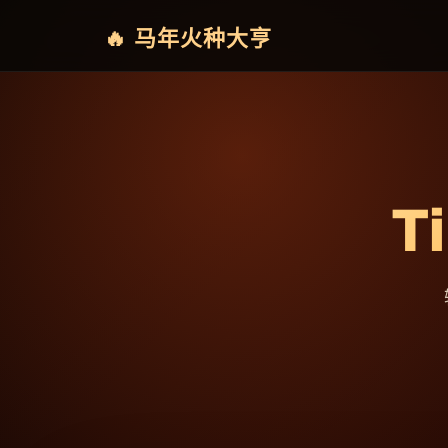
🔥 马年火种大亨
T