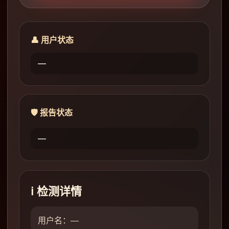
👤 用户状态
—
🛡️ 报告状态
—
ℹ️ 检测详情
用户名：
—