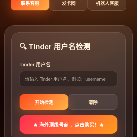
联系客服
发卡网
机器人客服
🔍 Tinder 用户名检测
Tinder 用户名
开始检测
清除
🔥 海外顶级号商 ，点击购买！🔥