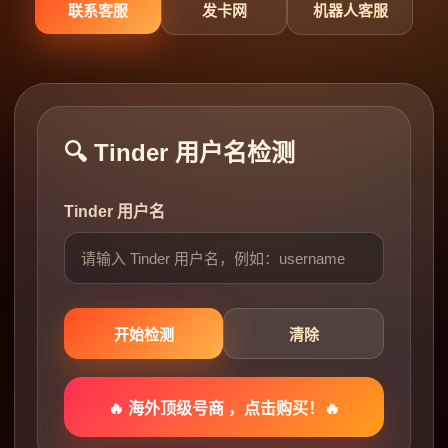
联系客服
发卡网
机器人客服
🔍 Tinder 用户名检测
Tinder 用户名
开始检测
清除
🔥 海外顶级号商 ，点击购买！🔥