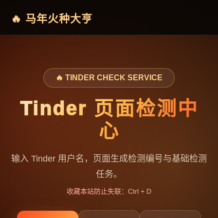
🔥 马年火种大亨
🔥 TINDER CHECK SERVICE
Tinder 页面检测中
心
输入 Tinder 用户名，页面生成检测编号与基础检测
任务。
收藏本站防止失联：Ctrl + D